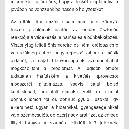
miben kell fejlődnünk, hogy a leckét megtanulva a
jövőben ne vonzzunk be hasonló helyzeteket.
Az efféle önelemzés elsajátítása nem könnyű,
hiszen problémák esetén az ember ösztönös
reakciója a védekezés, a hárítás és a bűnbakképzés.
Viszonylag fejlett önismeretre és némi erőfeszítésre
van szükség ahhoz, hogy képessé váljunk a másik
oldalról, a saját hiányosságaink szempontjából
megközelíteni a problémát. A legtöbb ember
tudattalan hárításként a kivetítés (projekció)
módszerét alkalmazza, vagyis saját belső
konfliktusait, indulatait másokra vetíti rá, ezáltal
bennük ismeri fel és bennük gyűlöli ezeket. Így
elkerülhető ugyan a hibáinkkal, gyengeségeinkkel
való szembesülés, de ezért nagy árat fizet az ember:
fittyet hányva a számára küldött intő jeleknek,