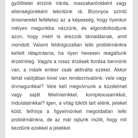
gyűlöletet érzünk iránta, rosszakarónkként vagy
ellenségünkként tekintünk rá. Bizonyos szintű
önismeretet feltételez az a képesség, hogy ilyenkor
mélyen magunkba nézzünk, és elgondolkodjunk
azon, hogy miért is érezzük támadásnak, amit
mondott. Valami feldolgozatlan lelki problémánkra
kellett rátapintania, ha ilyen hevesen reagáltunk
érzelmileg. Vagyis a rossz érzések forrása bennünk
van, a másik ember csak aktiválta ezeket. Akkor
tehát valójában kivel van rendeznivalónk: vele vagy
önmagunkkal? Vele kell megvívnunk a küzdelmet
vagy saját félelmeinkkel, komplexusainkkal,
indulatainkkal? Igen, a világ tükröt tart elénk, jeleket
küld, felhívja a figyelmünket megoldatlan lelki
problémáinkra, de az már rajtunk múlik, hogy mit
kezdünk ezekkel a jelekkel.