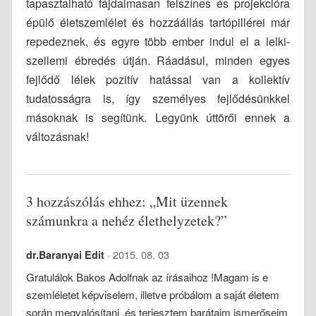
tapasztalható fájdalmasan felszínes és projekcióra
épülő életszemlélet és hozzáállás tartópillérei már
repedeznek, és egyre több ember indul el a lelki-
szellemi ébredés útján. Ráadásul, minden egyes
fejlődő lélek pozitív hatással van a kollektív
tudatosságra is, így személyes fejlődésünkkel
másoknak is segítünk. Legyünk úttörői ennek a
változásnak!
3 hozzászólás ehhez: „Mit üzennek
számunkra a nehéz élethelyzetek?”
2015. 08. 03
dr.Baranyai Edit
Gratulálok Bakos Adolfnak az írásaihoz !Magam is e
szemléletet képviselem, illetve próbálom a saját életem
során megvalósítani ,és terjesztem barátaim ismerőseim