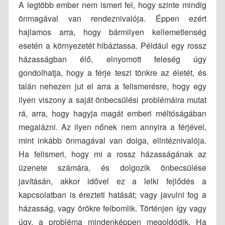
A legtöbb ember nem ismeri fel, hogy szinte mindig
önmagával van rendeznivalója. Éppen ezért
hajlamos arra, hogy bármilyen kellemetlenség
esetén a környezetét hibáztassa. Például egy rossz
házasságban élő, elnyomott feleség úgy
gondolhatja, hogy a férje teszi tönkre az életét, és
talán nehezen jut el arra a felismerésre, hogy egy
ilyen viszony a saját önbecsülési problémáira mutat
rá, arra, hogy hagyja magát emberi méltóságában
megalázni. Az ilyen nőnek nem annyira a férjével,
mint inkább önmagával van dolga, elintéznivalója.
Ha felismeri, hogy mi a rossz házasságának az
üzenete számára, és dolgozik önbecsülése
javításán, akkor idővel ez a lelki fejlődés a
kapcsolatban is érezteti hatását; vagy javulni fog a
házasság, vagy örökre felbomlik. Történjen így vagy
úgy, a probléma mindenképpen megoldódik. Ha