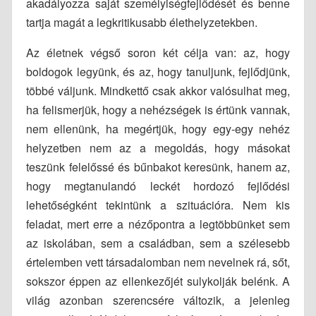
akadályozza saját személyiségfejlődését és benne
tartja magát a legkritikusabb élethelyzetekben.
Az életnek végső soron két célja van: az, hogy
boldogok legyünk, és az, hogy tanuljunk, fejlődjünk,
többé váljunk. Mindkettő csak akkor valósulhat meg,
ha felismerjük, hogy a nehézségek is értünk vannak,
nem ellenünk, ha megértjük, hogy egy-egy nehéz
helyzetben nem az a megoldás, hogy másokat
teszünk felelőssé és bűnbakot keresünk, hanem az,
hogy megtanulandó leckét hordozó fejlődési
lehetőségként tekintünk a szituációra. Nem kis
feladat, mert erre a nézőpontra a legtöbbünket sem
az iskolában, sem a családban, sem a szélesebb
értelemben vett társadalomban nem nevelnek rá, sőt,
sokszor éppen az ellenkezőjét sulykolják belénk. A
világ azonban szerencsére változik, a jelenleg