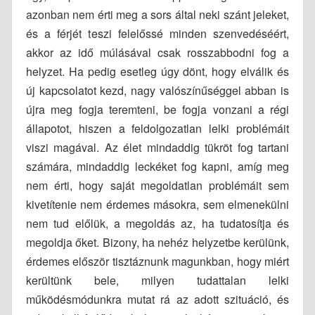
azonban nem érti meg a sors által neki szánt jeleket,
és a férjét teszi felelőssé minden szenvedéséért,
akkor az idő múlásával csak rosszabbodni fog a
helyzet. Ha pedig esetleg úgy dönt, hogy elválik és
új kapcsolatot kezd, nagy valószínűséggel abban is
újra meg fogja teremteni, be fogja vonzani a régi
állapotot, hiszen a feldolgozatlan lelki problémáit
viszi magával. Az élet mindaddig tükröt fog tartani
számára, mindaddig leckéket fog kapni, amíg meg
nem érti, hogy saját megoldatlan problémáit sem
kivetítenie nem érdemes másokra, sem elmenekülni
nem tud előlük, a megoldás az, ha tudatosítja és
megoldja őket. Bizony, ha nehéz helyzetbe kerülünk,
érdemes először tisztáznunk magunkban, hogy miért
kerültünk bele, milyen tudattalan lelki
működésmódunkra mutat rá az adott szituáció, és