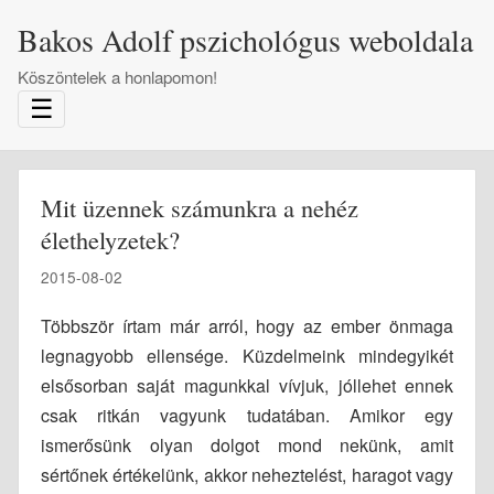
Bakos Adolf pszichológus weboldala
Köszöntelek a honlapomon!
☰
Mit üzennek számunkra a nehéz
élethelyzetek?
2015-08-02
Többször írtam már arról, hogy az ember önmaga
legnagyobb ellensége. Küzdelmeink mindegyikét
elsősorban saját magunkkal vívjuk, jóllehet ennek
csak ritkán vagyunk tudatában. Amikor egy
ismerősünk olyan dolgot mond nekünk, amit
sértőnek értékelünk, akkor neheztelést, haragot vagy